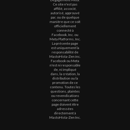
Ce site n'est pas
affilié, associé,
autorisé, approuvé
par, ou de quelque
manière que ce soit
officiellement
connecté à
Facebook, Inc. ou
Meta Platforms, Inc.
La
présente page
est uniquement la
responsabilité de
MastoHista-Zen inc.
Facebook ou Meta
n'est ni responsable
de, ni impliqué
dans, la création, la
distribution ou la
promotion de ce
contenu. Toutes les
questions, plaintes
ou revendications
concernant cette
page doivent être
adressées
directement à
MastoHista-Zen Inc.